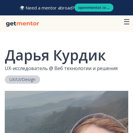
🌍 Need a mentor abroad?
openmentor.io
→
☰
Дарья Курдик
UX-исследователь
@
Веб технологии и решения
UX/UI/Design