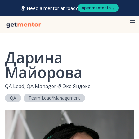
🌍 Need a mentor abroad?
openmentor.io
→
☰
Дарина
Майорова
QA Lead, QA Manager
@
Экс-Яндекс
QA
Team Lead/Management