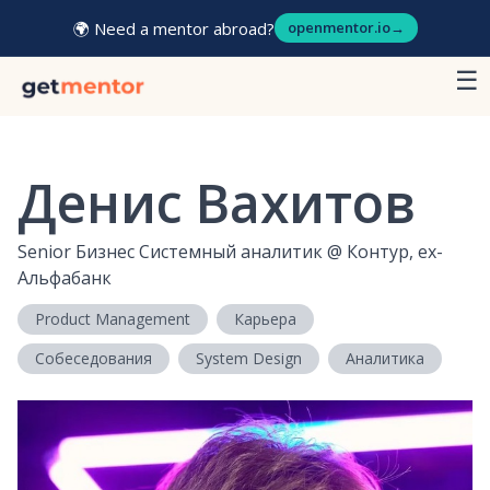
🌍 Need a mentor abroad?
openmentor.io
→
☰
Денис Вахитов
Senior Бизнес Системный аналитик
@
Контур, ex-
Альфабанк
Product Management
Карьера
Собеседования
System Design
Аналитика