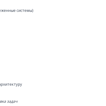
руженные системы)
архитектуру
вка задач