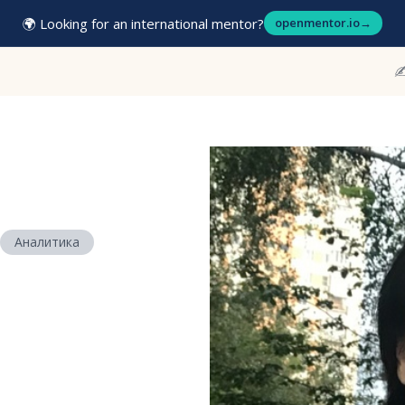
🌍 Looking for an international mentor?
openmentor.io
→
✍
Аналитика