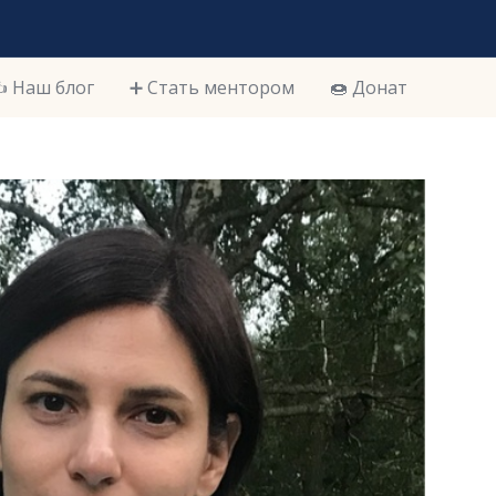
️ Наш блог
➕ Стать ментором
🍩 Донат