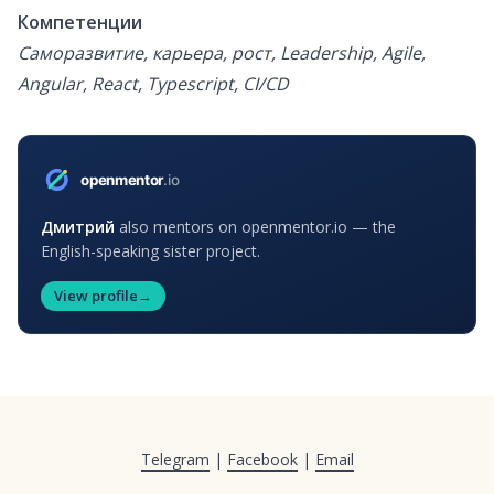
Компетенции
Саморазвитие, карьера, рост, Leadership, Agile,
Angular, React, Typescript, CI/CD
Дмитрий
also mentors on openmentor.io — the
English-speaking sister project.
View profile
→
Telegram
|
Facebook
|
Email