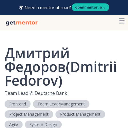
🌍 Need a mentor abroad?
openmentor.io
→
☰
Дмитрий
Федоров(Dmitrii
Fedorov)
Team Lead
@
Deutsche Bank
Frontend
Team Lead/Management
Project Management
Product Management
Agile
System Design