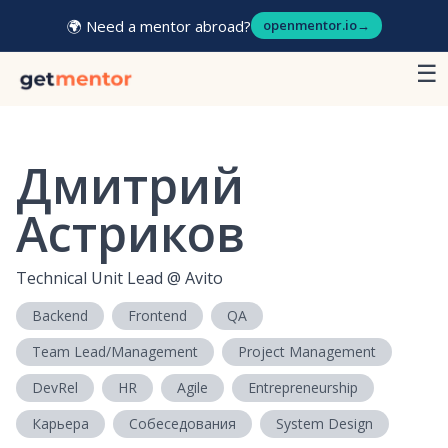
🌍 Need a mentor abroad?
openmentor.io
→
☰
Дмитрий
Астриков
Technical Unit Lead
@
Avito
Backend
Frontend
QA
Team Lead/Management
Project Management
DevRel
HR
Agile
Entrepreneurship
Карьера
Собеседования
System Design