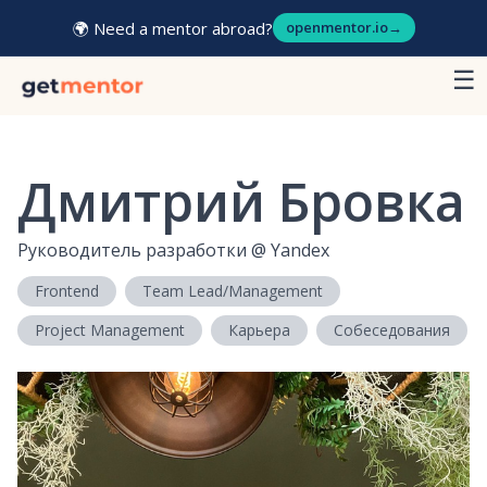
🌍 Need a mentor abroad?
openmentor.io
→
☰
Дмитрий Бровка
Руководитель разработки
@
Yandex
Frontend
Team Lead/Management
Project Management
Карьера
Собеседования