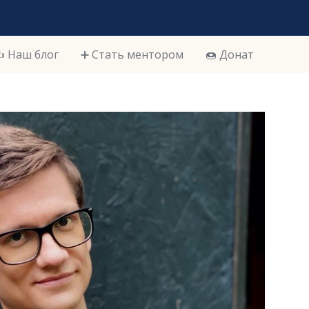
️ Наш блог
➕ Стать ментором
🍩 Донат