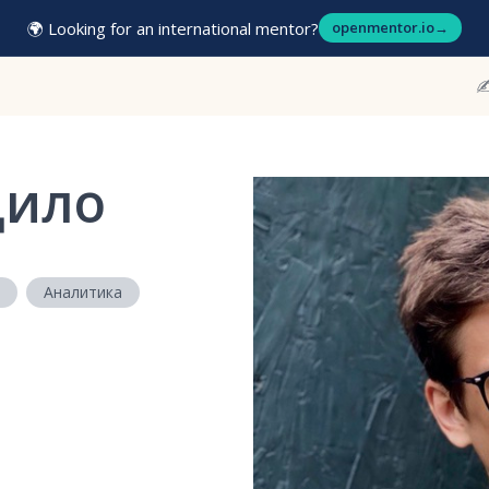
🌍 Looking for an international mentor?
openmentor.io
→
✍
дило
Аналитика