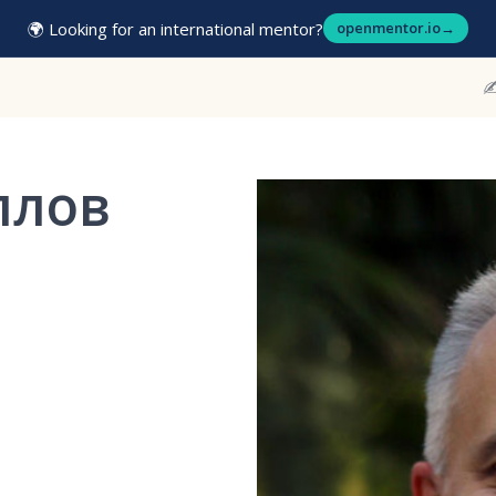
🌍 Looking for an international mentor?
openmentor.io
→
✍
ллов