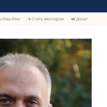
️ Наш блог
➕ Стать ментором
🍩 Донат