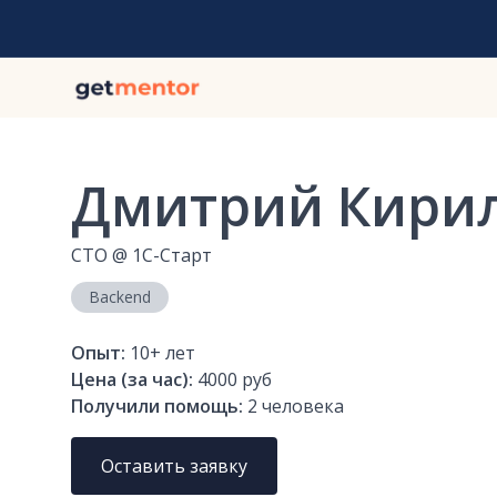
Дмитрий Кири
CTO
@
1С-Старт
Backend
Опыт:
10+
лет
Цена (за час):
4000 руб
Получили помощь:
2
человека
Оставить заявку