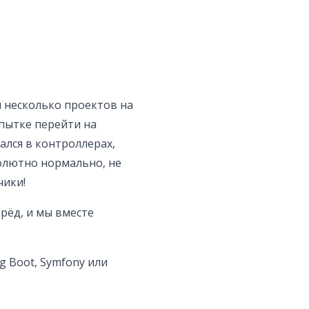
 несколько проектов на
опытке перейти на
лся в контроллерах,
солютно нормально, не
чики!
рёд, и мы вместе
g Boot, Symfony или