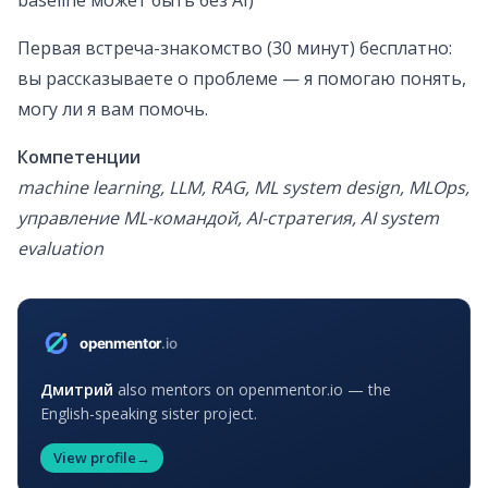
baseline может быть без AI)
Первая встреча-знакомство (30 минут) бесплатно:
вы рассказываете о проблеме — я помогаю понять,
могу ли я вам помочь.
Компетенции
machine learning, LLM, RAG, ML system design, MLOps,
управление ML-командой, AI-стратегия, AI system
evaluation
Дмитрий
also mentors on openmentor.io — the
English-speaking sister project.
View profile
→