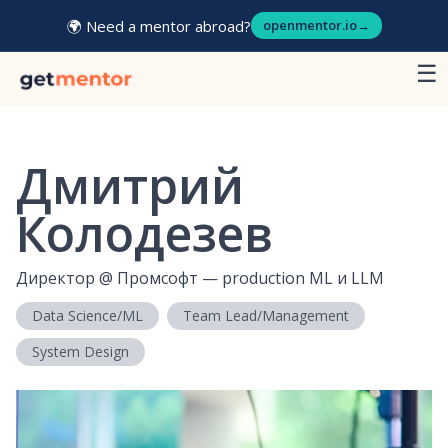
🌍 Need a mentor abroad?
openmentor.io
→
☰
Дмитрий
Колодезев
Директор
@
Промсофт — production ML и LLM
Data Science/ML
Team Lead/Management
System Design