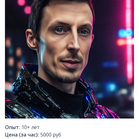
Опыт:
10+
лет
Цена (за час):
5000 руб