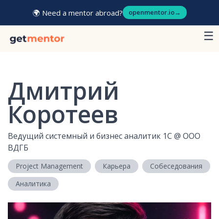
🌍 Need a mentor abroad?
openmentor.io
→
☰
Дмитрий
Коротеев
Ведущий системный и бизнес аналитик 1С
@
ООО
ВДГБ
Project Management
Карьера
Собеседования
Аналитика