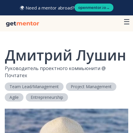
🌍 Need a mentor abroad?
openmentor.io
→
☰
Дмитрий Лушин
Руководитель проектного коммьюнити
@
Почтатех
Team Lead/Management
Project Management
Agile
Entrepreneurship