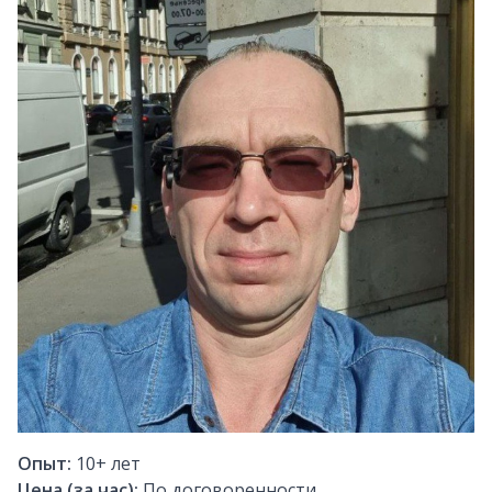
Опыт:
10+
лет
Цена (за час):
По договоренности