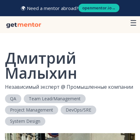
🌍 Need a mentor abroad?
openmentor.io
→
☰
Дмитрий
Малыхин
Независимый эксперт
@
Промышленные компании
QA
Team Lead/Management
Project Management
DevOps/SRE
System Design