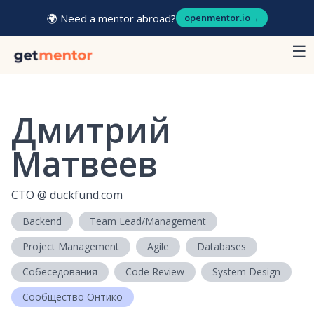
🌍 Need a mentor abroad?
openmentor.io
→
☰
Дмитрий
Матвеев
CTO
@
duckfund.com
Backend
Team Lead/Management
Project Management
Agile
Databases
Собеседования
Code Review
System Design
Сообщество Онтико