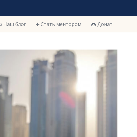
️ Наш блог
➕ Стать ментором
🍩 Донат