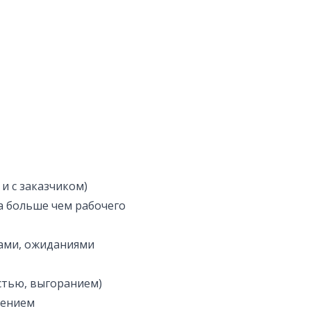
и с заказчиком)
а больше чем рабочего
ками, ожиданиями
стью, выгоранием)
лением