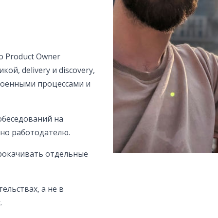
о Product Owner
й, delivery и discovery,
роенными процессами и
собеседований на
жно работодателю.
 прокачивать отдельные
ельствах, а не в
.