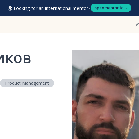
🌍 Looking for an international mentor?
openmentor.io
→
✍
иков
Product Management