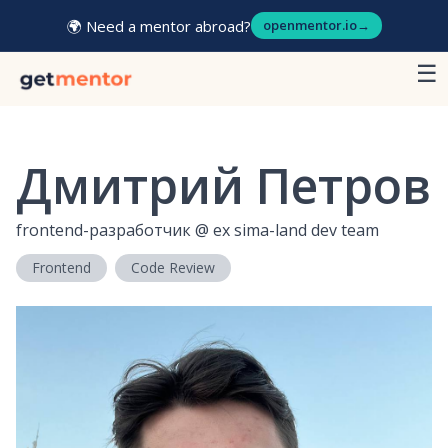
🌍 Need a mentor abroad?
openmentor.io
→
☰
Дмитрий Петров
frontend-разработчик
@
ex sima-land dev team
Frontend
Code Review