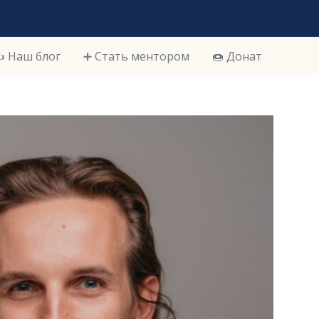
️ Наш блог
➕ Стать ментором
🍩 Донат