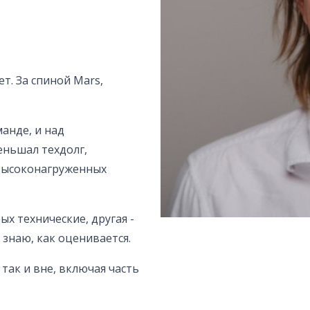
т. За спиной Mars,
анде, и над
еньшал техдолг,
 высоконагруженных
х технические, другая -
 знаю, как оценивается.
 так и вне, включая часть