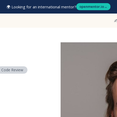
🌍 Looking for an international mentor?
openmentor.io
→
✍
Code Review