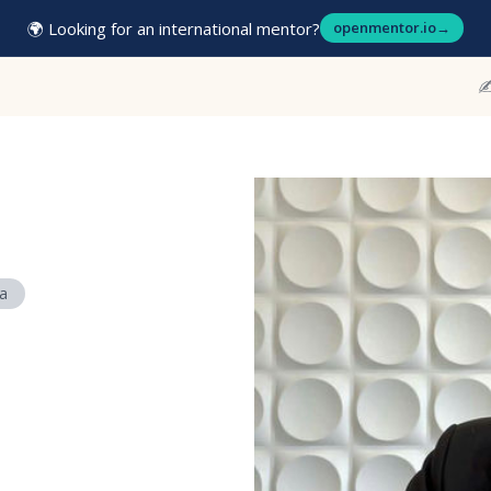
🌍 Looking for an international mentor?
openmentor.io
→
✍
а