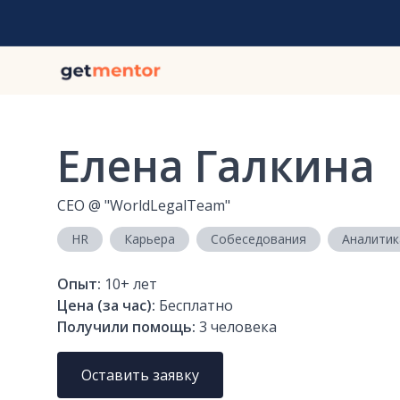
Елена Галкина
СЕО
@
"WorldLegalTeam"
HR
Карьера
Собеседования
Аналитик
Опыт:
10+
лет
Цена (за час):
Бесплатно
Получили помощь:
3
человека
Оставить заявку