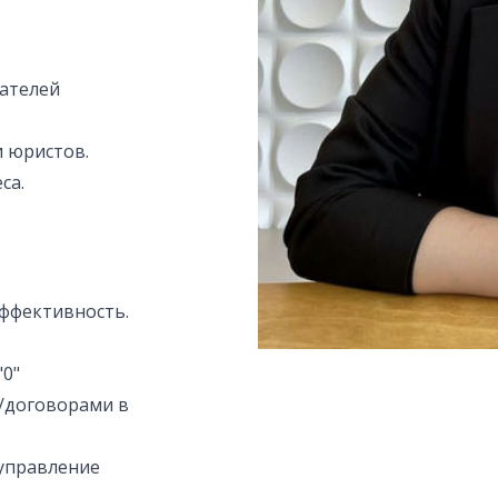
ателей
и юристов.
са.
эффективность.
"0"
/договорами в
(управление