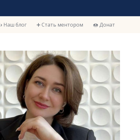
️ Наш блог
➕ Стать ментором
🍩 Донат