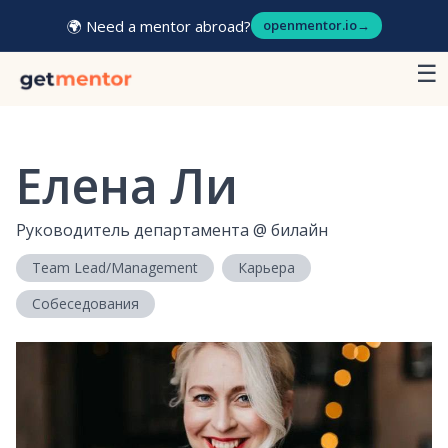
🌍 Need a mentor abroad?
openmentor.io
→
☰
Елена Ли
Руководитель департамента
@
билайн
Team Lead/Management
Карьера
Собеседования