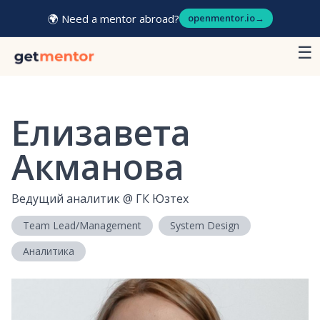
🌍 Need a mentor abroad?
openmentor.io
→
☰
Елизавета
Акманова
Ведущий аналитик
@
ГК Юзтех
Team Lead/Management
System Design
Аналитика