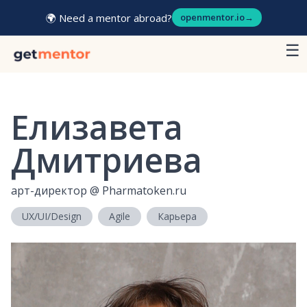
🌍 Need a mentor abroad?
openmentor.io
→
☰
Елизавета
Дмитриева
арт-директор
@
Pharmatoken.ru
UX/UI/Design
Agile
Карьера