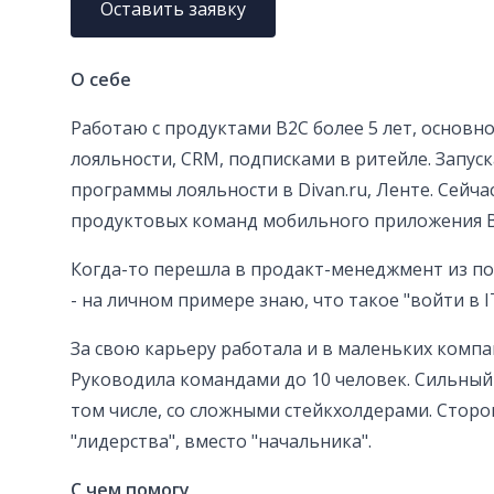
Оставить заявку
О себе
Работаю с продуктами B2C более 5 лет, основн
лояльности, CRM, подписками в ритейле. Запуск
программы лояльности в Divan.ru, Ленте. Сейча
продуктовых команд мобильного приложения В
Когда-то перешла в продакт-менеджмент из по
- на личном примере знаю, что такое "войти в I
За свою карьеру работала и в маленьких компан
Руководила командами до 10 человек. Сильный
том числе, со сложными стейкхолдерами. Стор
"лидерства", вместо "начальника".
С чем помогу