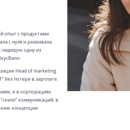
ой опыт с продуктами
ала с нуля и развивала
с лидирую одну из
кусВилл.
зиции Head of marketing
T" без потери в зарплате.
иях, и в корпорациях.
 "скилл" коммуникаций, в
онник концепции