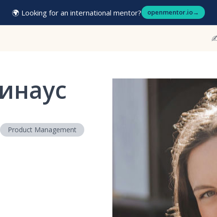
🌍 Looking for an international mentor?
openmentor.io
→
✍
чинаус
Product Management