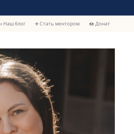
️ Наш блог
➕ Стать ментором
🍩 Донат