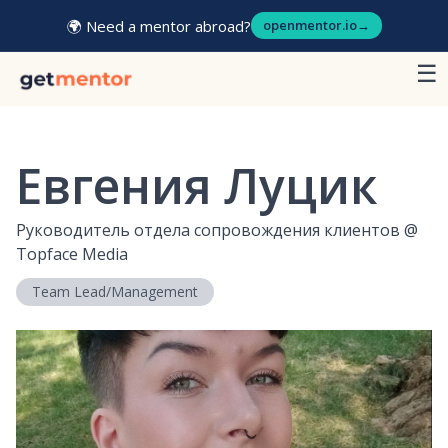
🌍 Need a mentor abroad?
openmentor.io
→
☰
Евгения Луцик
Руководитель отдела сопровождения клиентов
@
Topface Media
Team Lead/Management