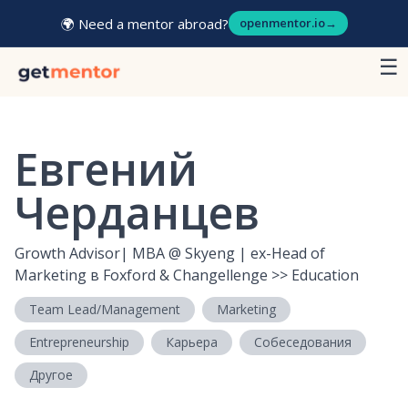
🌍 Need a mentor abroad?
openmentor.io
→
☰
Евгений
Черданцев
Growth Advisor| MBA
@
Skyeng | ex-Head of
Marketing в Foxford & Changellenge >> Education
Team Lead/Management
Marketing
Entrepreneurship
Карьера
Собеседования
Другое