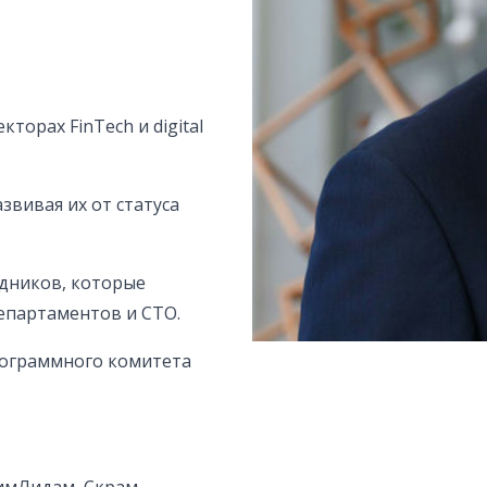
торах FinTech и digital
вивая их от статуса
удников, которые
епартаментов и CТО.
рограммного комитета