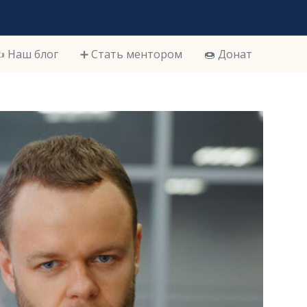
️ Наш блог
➕ Стать ментором
🍩 Донат