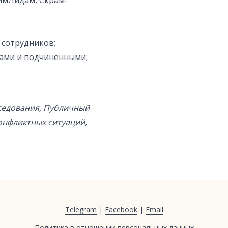
имЛидам, Скрам-
 сотрудников;
гами и подчиненными;
еседования, Публичный
онфликтных ситуаций,
Telegram
|
Facebook
|
Email
Политика в отношении персональных данных