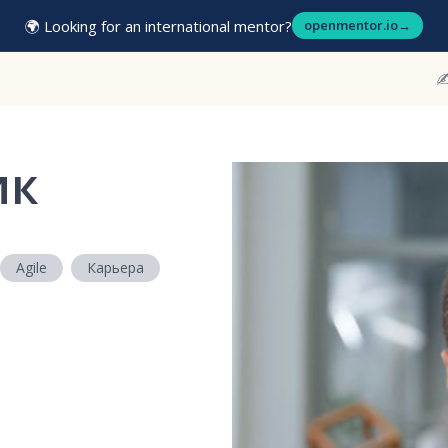
🌍 Looking for an international mentor?
openmentor.io
→
✍
ик
Agile
Карьера