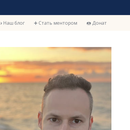
️ Наш блог
➕ Стать ментором
🍩 Донат