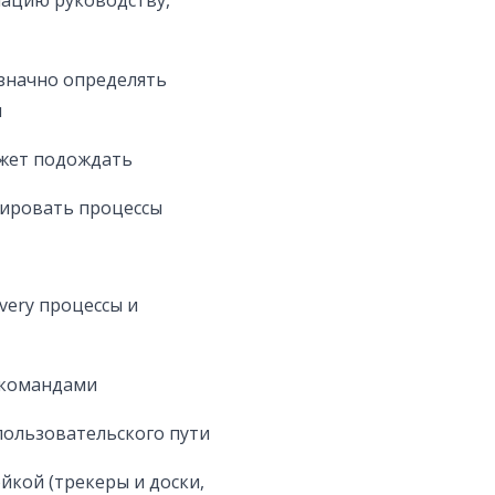
мацию руководству,
означно определять
и
ожет подождать
лировать процессы
very процессы и
 командами
пользовательского пути
йкой (трекеры и доски,