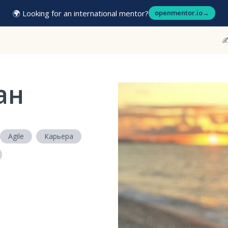
🌍 Looking for an international mentor?
openmentor.io
→
✍
ан
Agile
Карьера