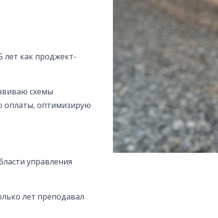
 5 лет как проджект-
развиваю схемы
ю оплаты, оптимизирую
бласти управления
олько лет преподавал