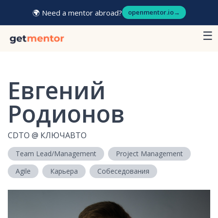
🌍 Need a mentor abroad?
openmentor.io
→
☰
Евгений
Родионов
CDTO
@
КЛЮЧАВТО
Team Lead/Management
Project Management
Agile
Карьера
Собеседования