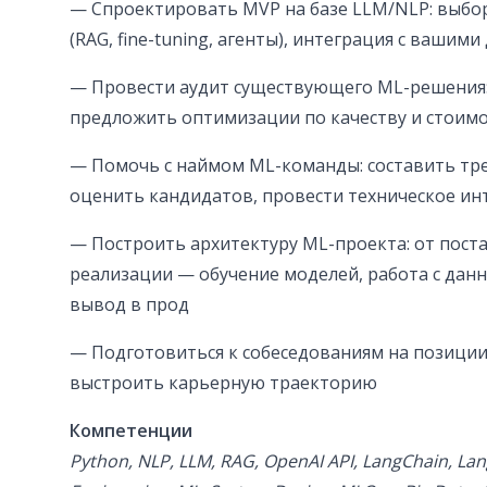
— Спроектировать MVP на базе LLM/NLP: выбор
(RAG, fine-tuning, агенты), интеграция с вашим
— Провести аудит существующего ML-решения: 
предложить оптимизации по качеству и стоим
— Помочь с наймом ML-команды: составить тре
оценить кандидатов, провести техническое и
— Построить архитектуру ML-проекта: от пост
реализации — обучение моделей, работа с дан
вывод в прод
— Подготовиться к собеседованиям на позици
выстроить карьерную траекторию
Компетенции
Python, NLP, LLM, RAG, OpenAI API, LangChain, La