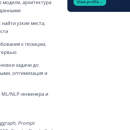
 модели, архитектура
View profile
→
и данными
найти узкие места,
ости
бования к позиции,
нтервью
ановки задачи до
ными, оптимизация и
и ML/NLP-инженера и
nggraph, Prompt