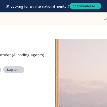
🌍 Looking for an international mentor?
openmentor.io
→
✍
coder (AI coding agents) ·
Карьера