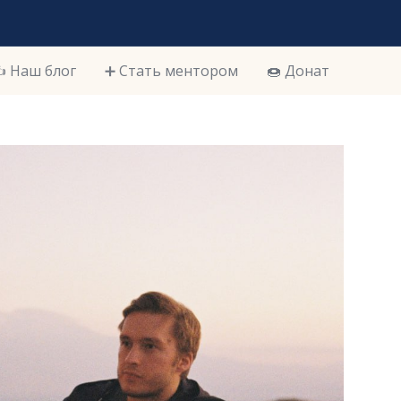
️ Наш блог
➕ Стать ментором
🍩 Донат