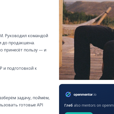
LLM. Руководил командой
и до продакшена.
о принесёт пользу — и
P и подготовкой к
азберём задачу, поймём,
льзовать готовые API
Глеб
also mentors on openment