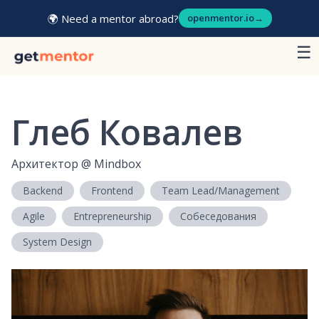
🌍 Need a mentor abroad?
openmentor.io
→
☰
Глеб Ковалев
Архитектор
@
Mindbox
Backend
Frontend
Team Lead/Management
Agile
Entrepreneurship
Собеседования
System Design