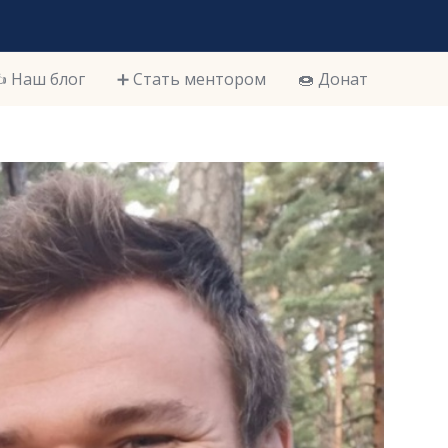
️ Наш блог
➕ Стать ментором
🍩 Донат