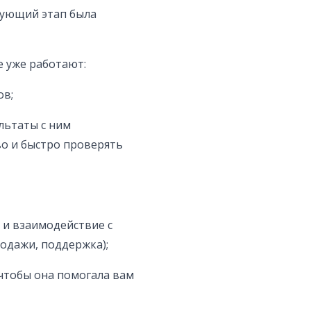
дующий этап была
е уже работают:
ов;
льтаты с ним
во и быстро проверять
 и взаимодействие с
одажи, поддержка);
чтобы она помогала вам