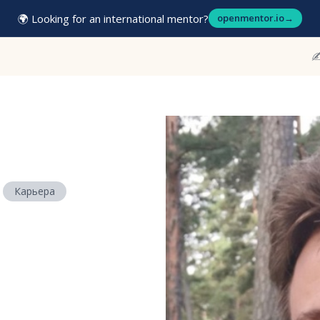
🌍 Looking for an international mentor?
openmentor.io
→
✍
Карьера