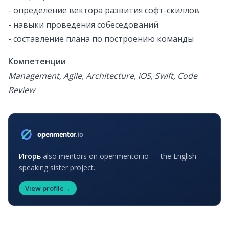
- определение вектора развития софт-скиллов
- навыки проведения собеседований
- составление плана по построению команды
Компетенции
Management, Agile, Architecture, iOS, Swift, Code
Review
Игорь
also mentors on openmentor.io — the English-
speaking sister project.
View profile
→