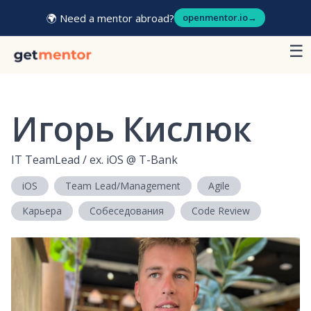
🌍 Need a mentor abroad?
openmentor.io
→
☰
Игорь Кислюк
IT TeamLead / ex. iOS
@
T-Bank
iOS
Team Lead/Management
Agile
Карьера
Собеседования
Code Review