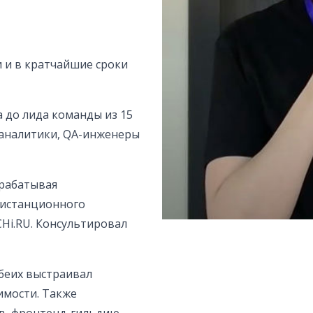
 и в кратчайшие сроки
 до лида команды из 15
, аналитики, QA-инженеры
зрабатывая
дистанционного
Hi.RU. Консультировал
обеих выстраивал
имости. Также