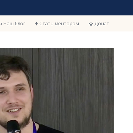
️ Наш блог
➕ Стать ментором
🍩 Донат