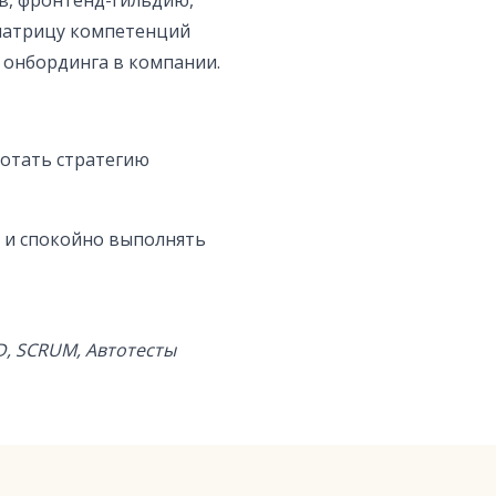
в, фронтенд-гильдию,
матрицу компетенций
 онбординга в компании.
ботать стратегию
 и спокойно выполнять
TD, SCRUM, Автотесты