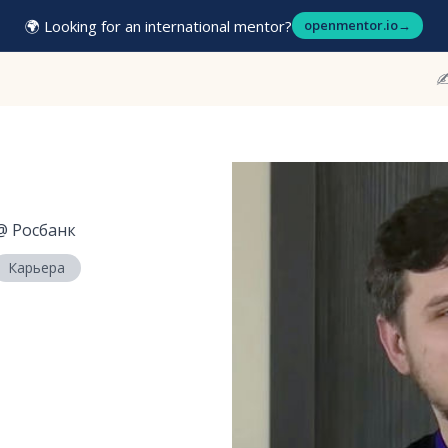
🌍 Looking for an international mentor?
openmentor.io
→
✍
@
Росбанк
Карьера