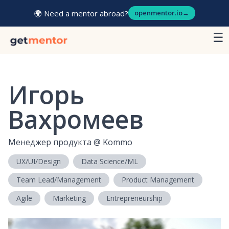
🌍 Need a mentor abroad?
openmentor.io
→
☰
Игорь
Вахромеев
Менеджер продукта
@
Kommo
UX/UI/Design
Data Science/ML
Team Lead/Management
Product Management
Agile
Marketing
Entrepreneurship