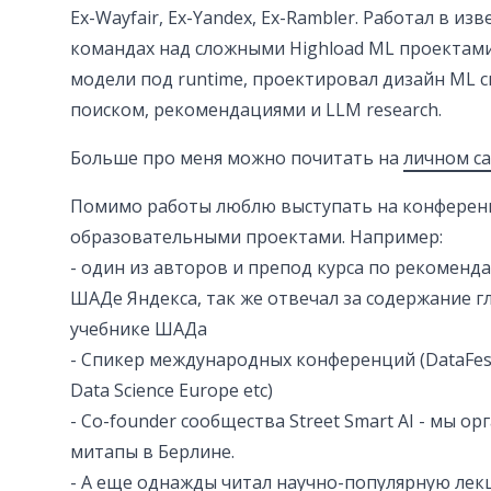
Ex-Wayfair, Ex-Yandex, Ex-Rambler. Работал в изв
командах над сложными Highload ML проектам
модели под runtime, проектировал дизайн ML с
поиском, рекомендациями и LLM research.
Больше про меня можно почитать на
личном са
Помимо работы люблю выступать на конференц
образовательными проектами. Например:
- один из авторов и препод курса по рекоменд
ШАДе Яндекса, так же отвечал за содержание гл
учебнике ШАДа
- Спикер международных конференций (DataFest
Data Science Europe etc)
- Co-founder сообщества Street Smart AI - мы о
митапы в Берлине.
- А еще однажды читал научно-популярную ле