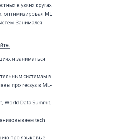
естных в узких кругах
и, оптимизировал ML
истем. Занимался
йте.
иях и заниматься
ательным системам в
авы про recsys в ML-
, World Data Summit,
рганизовываем tech
кцию про языковые