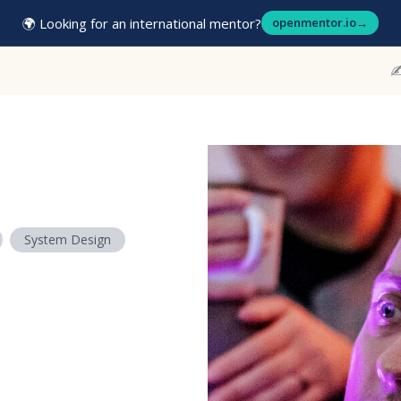
🌍 Looking for an international mentor?
openmentor.io
→
✍
System Design