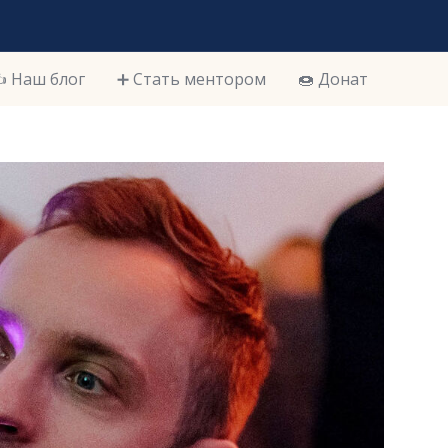
️ Наш блог
➕ Стать ментором
🍩 Донат