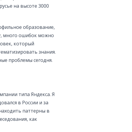
русье на высоте 3000
офильное образование,
му, много ошибок можно
ловек, который
стематизировать знания.
ные проблемы сегодня.
омпании типа Яндекса. Я
овался в России и за
 находить паттерны в
еседования, как