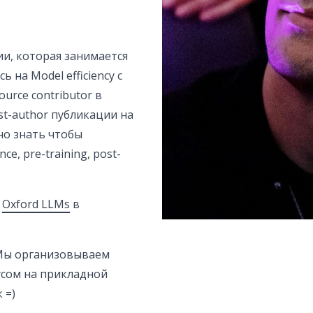
ии, которая занимается
на Model efficiency с
urce contributor в
st-author публикации на
но знать чтобы
e, pre-training, post-
ы
Oxford LLMs
в
 Мы организовываем
усом на прикладной
 =)