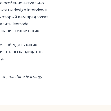
Это особенно актуально
ьтаты design interview в
 который вам предложат.
алить leetcode.
а знание технических
е, обсудить каких
 из толпы кандидатов,
тд.
thon, machine learning,