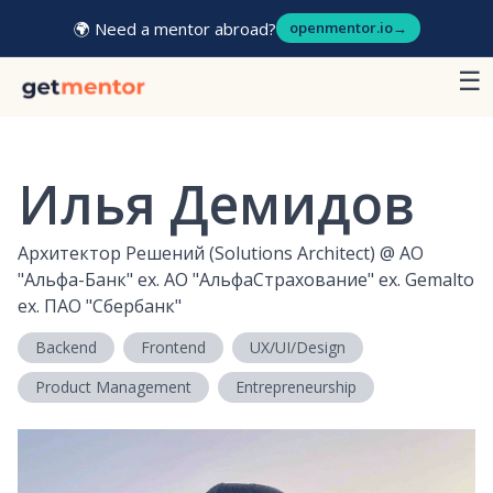
🌍 Need a mentor abroad?
openmentor.io
→
☰
Илья Демидов
Архитектор Решений (Solutions Architect)
@
АО
"Альфа-Банк" ex. АО "АльфаСтрахование" ex. Gemalto
ex. ПАО "Сбербанк"
Backend
Frontend
UX/UI/Design
Product Management
Entrepreneurship