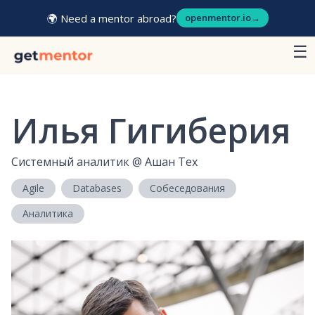
🌍 Need a mentor abroad?
openmentor.io
→
☰
Илья Гигиберия
Системный аналитик
@
Ашан Тех
Agile
Databases
Собеседования
Аналитика