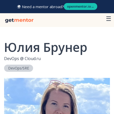
🌍 Need a mentor abroad?
openmentor.io
→
☰
Юлия Брунер
DevOps
@
Cloud.ru
DevOps/SRE