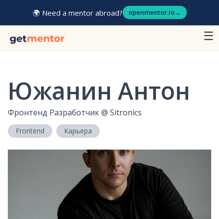
🌍 Need a mentor abroad?
openmentor.io
→
☰
Южанин Антон
Фронтенд Разработчик
@
Sitronics
Frontend
Карьера