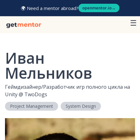
🌍 Need a mentor abroad?
openmentor.io
→
☰
Иван
Мельников
Геймдизайнер/Разработчик игр полного цикла на
Unity
@
TwoDogs
Project Management
System Design