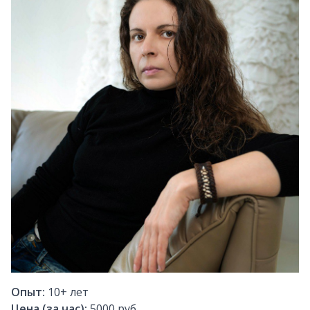
Опыт:
10+
лет
Цена (за час):
5000 руб