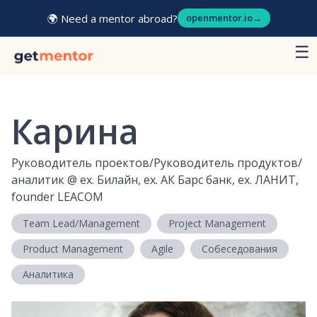
🌍 Need a mentor abroad?
openmentor.io
→
☰
Карина
Руководитель проектов/Руководитель продуктов/
аналитик
@
ex. Билайн, ex. АК Барс банк, ex. ЛАНИТ,
founder LEACOM
Team Lead/Management
Project Management
Product Management
Agile
Собеседования
Аналитика