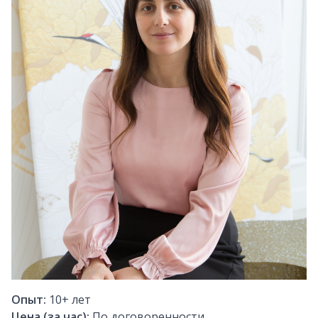
Опыт:
10+
лет
Цена (за час):
По договоренности