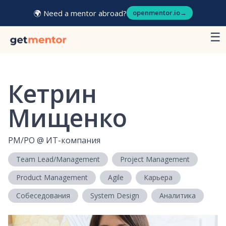
🌍 Need a mentor abroad?
openmentor.io
→
☰
Кетрин
Мищенко
PM/PO
@
ИТ-компания
Team Lead/Management
Project Management
Product Management
Agile
Карьера
Собеседования
System Design
Аналитика