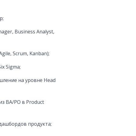
p;
er, Business Analyst,
ile, Scrum, Kanban);
x Sigma;
шление на уровне Head
з BA/PO в Product
 дашбордов продукта;