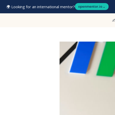
🌍 Looking for an international mentor?
openmentor.io
→
✍