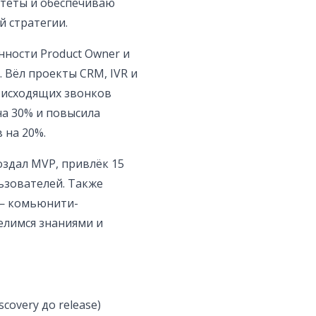
итеты и обеспечиваю
 стратегии.
анности Product Owner и
. Вёл проекты CRM, IVR и
у исходящих звонков
 на 30% и повысила
 на 20%.
создал MVP, привлёк 15
ьзователей. Также
 — комьюнити-
елимся знаниями и
overy до release)