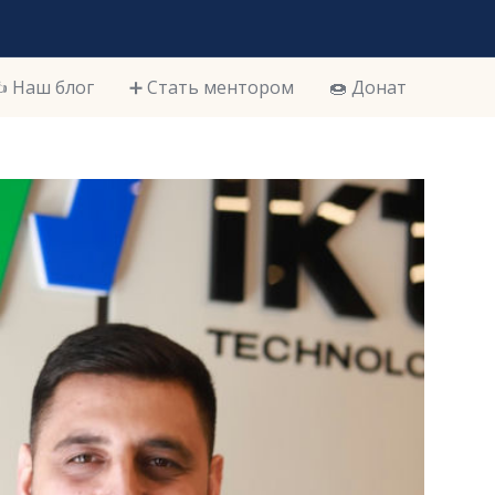
️ Наш блог
➕ Стать ментором
🍩 Донат