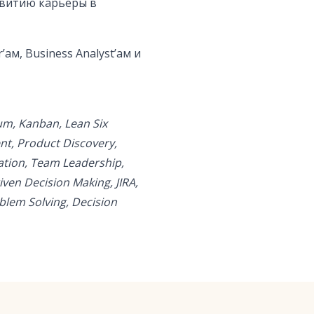
звитию карьеры в
’ам, Business Analyst’ам и
um, Kanban, Lean Six
t, Product Discovery,
ration, Team Leadership,
ven Decision Making, JIRA,
blem Solving, Decision