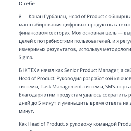
О себе
Я — Канан Гурбанлы, Head of Product с обширн
масштабирования цифровых продуктов в техно
финансовом секторах. Моя основная цель — вы
целей с потребностями пользователей, и я рег
измеримых результатов, используя методологии 
Sigma.
В IKTEX я начал как Senior Product Manager, а 
Head of Product. Руководил разработкой ключ
системы, Task Management-системы, SMS-портал
Благодаря этим продуктам удалось сократить р
дней до 5 минут и уменьшить время ответа на з
минут.
Как Head of Product, я руковожу командой Prod