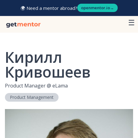
🌍 Need a mentor abroad?
openmentor.io
→
☰
Кирилл
Кривошеев
Product Manager
@
eLama
Product Management