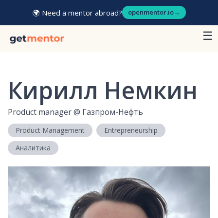
🌍 Need a mentor abroad?
openmentor.io
→
☰
Кирилл Немкин
Product manager
@
Газпром-Нефть
Product Management
Entrepreneurship
Аналитика