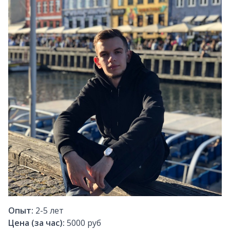
Опыт:
2-5
лет
Цена (за час):
5000 руб