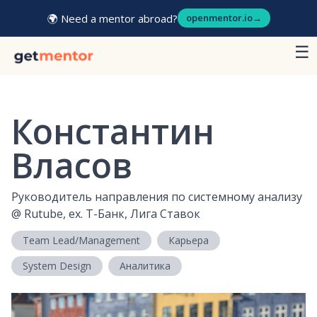
🌍 Need a mentor abroad?
openmentor.io
→
☰
Константин
Власов
Руководитель направления по системному анализу
@
Rutube, ex. Т-Банк, Лига Ставок
Team Lead/Management
Карьера
System Design
Аналитика