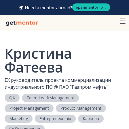
🌍 Need a mentor abroad?
openmentor.io
→
☰
Кристина
Фатеева
EX руководитель проекта коммерциализации
индустриального ПО
@
ПАО "Газпром нефть"
QA
Team Lead/Management
Project Management
Product Management
Marketing
Entrepreneurship
Карьера
Собеседования