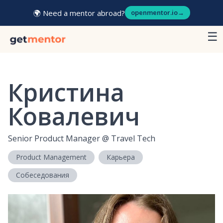
🌍 Need a mentor abroad?
openmentor.io
→
☰
Кристина
Ковалевич
Senior Product Manager
@
Travel Tech
Product Management
Карьера
Собеседования