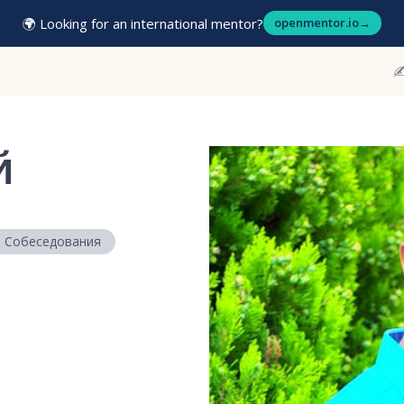
🌍 Looking for an international mentor?
openmentor.io
→
✍
й
Собеседования