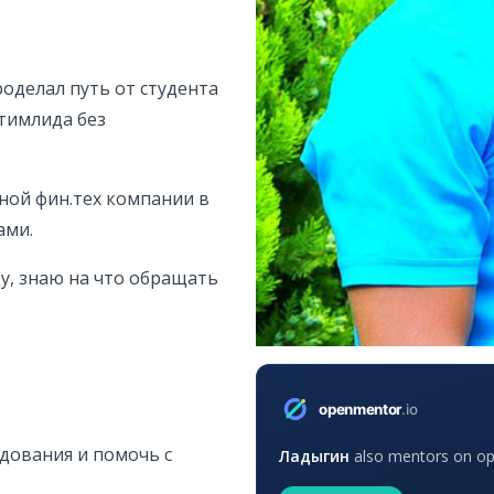
оделал путь от студента
 тимлида без
пной фин.тех компании в
ами.
ду, знаю на что обращать
дования и помочь с
Ладыгин
also mentors on ope