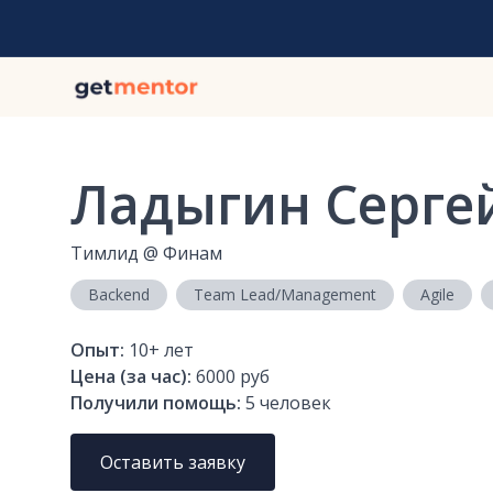
Ладыгин Серге
Тимлид
@
Финам
Backend
Team Lead/Management
Agile
Опыт:
10+
лет
Цена (за час):
6000 руб
Получили помощь:
5
человек
Оставить заявку