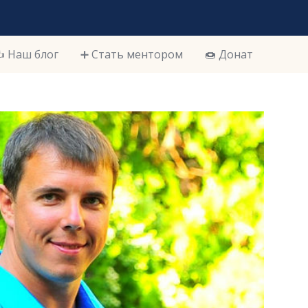
️ Наш блог
➕ Стать ментором
🍩 Донат