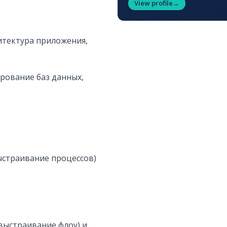
View profile
→
итектура приложения,
ирование баз данных,
ыстраивание процессов)
 выстраивание флоу) и