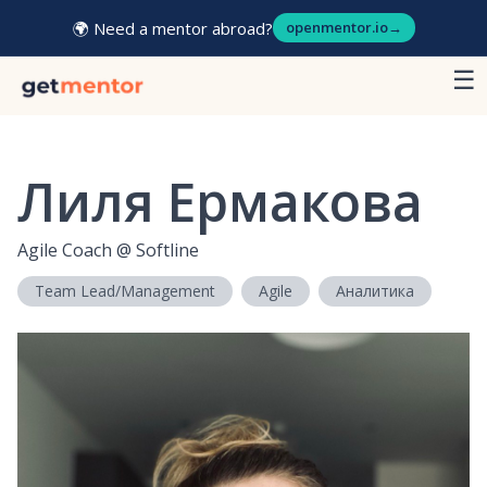
🌍 Need a mentor abroad?
openmentor.io
→
☰
Лиля Ермакова
Agile Coach
@
Softline
Team Lead/Management
Agile
Аналитика