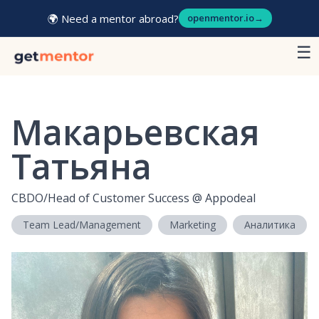
🌍 Need a mentor abroad?
openmentor.io
→
☰
Макарьевская
Татьяна
CBDO/Head of Customer Success
@
Appodeal
Team Lead/Management
Marketing
Аналитика